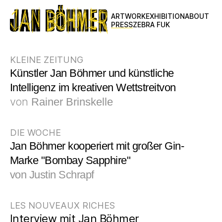
ARTWORK
EXHIBITION
ABOUT
Interviews
PRESS
ZEBRA FUK
View All
KLEINE ZEITUNG
2025
2024
Künstler Jan Böhmer und künstliche
2023
Intelligenz im kreativen Wettstreitvon
2022
von
Rainer Brinskelle
2021
2020
2019
2018
DIE WOCHE
2017
Jan Böhmer kooperiert mit großer Gin-
Marke "Bombay Sapphire"
von Justin Schrapf
LES NOUVEAUX RICHES
Interview mit Jan Böhmer